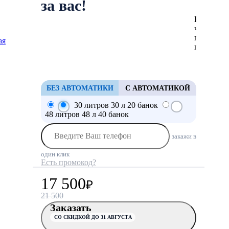
за вас!
Нажмите
чтобы
посмотре
ая
проморол
БЕЗ АВТОМАТИКИ
С АВТОМАТИКОЙ
30 литров
30 л
20 банок
48 литров
48 л
40 банок
закажи в
один клик
Есть промокод?
17 500
₽
21 500
Заказать
СО СКИДКОЙ ДО 31 АВГУСТА